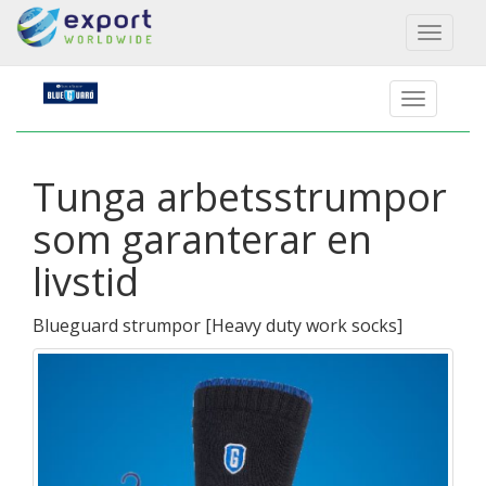
Toggl
naviga
Tunga arbetsstrumpor
som garanterar en
livstid
Blueguard strumpor
[
Heavy duty work socks
]