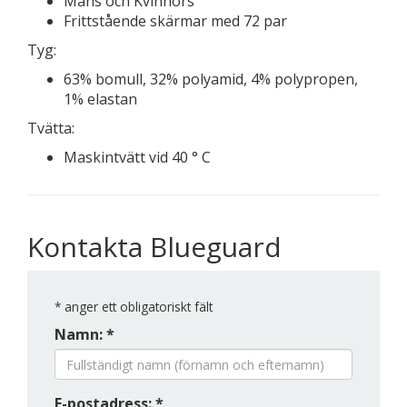
Mäns och Kvinnors
Frittstående skärmar med 72 par
Tyg:
63% bomull, 32% polyamid, 4% polypropen,
1% elastan
Tvätta:
Maskintvätt vid 40 ° C
Kontakta Blueguard
*
anger ett obligatoriskt fält
Namn: *
E-postadress: *