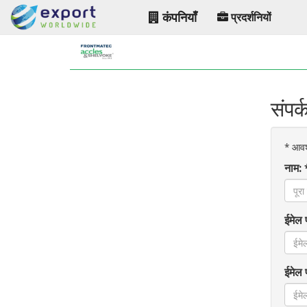
कंपनियाँ
प्रदर्शनियों
संप
*
आवश्य
नाम: 
ईमेल 
ईमेल 