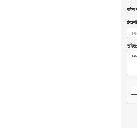
फोन न
कंपनी
संदेश