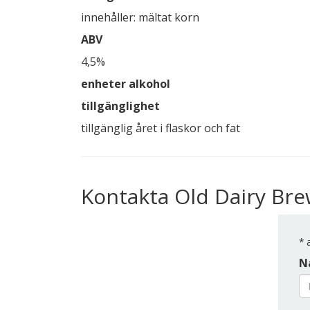
innehåller: mältat korn
ABV
4,5%
enheter alkohol
tillgänglighet
tillgänglig året i flaskor och fat
Kontakta Old Dairy Br
*
a
N