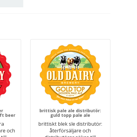
er
brittisk pale ale distributör:
aft beer
guld topp pale ale
ra
brittiskt blek sle distributör:
are och
återförsäljare och