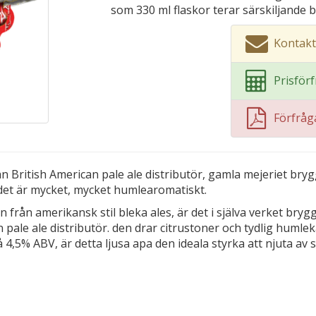
som 330 ml flaskor terar särskiljande 
Kontakt
Prisför
Förfrå
 British American pale ale distributör, gamla mejeriet bryg
 det är mycket, mycket humlearomatiskt.
 från amerikansk stil bleka ales, är det i själva verket br
n pale ale distributör. den drar citrustoner och tydlig huml
4,5% ABV, är detta ljusa apa den ideala styrka att njuta av s