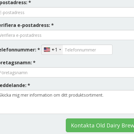
postadress: *
rifiera e-postadress: *
elefonnummer: *
+1
öretagsnamn: *
eddelande: *
Kontakta Old Dairy Bre