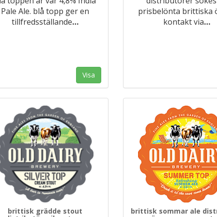
lå toppen är vår 4,8% India
distributörer sökes t
Pale Ale. blå topp ger en
prisbelönta brittiska ö
tillfredsställande
…
kontakt via
…
Visa
brittisk grädde stout
brittisk sommar ale dist