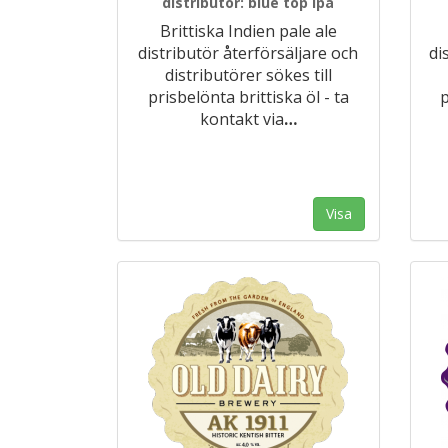
distributör: blue top ipa
Brittiska Indien pale ale
distributör återförsäljare och
di
distributörer sökes till
prisbelönta brittiska öl - ta
p
kontakt via
…
Visa