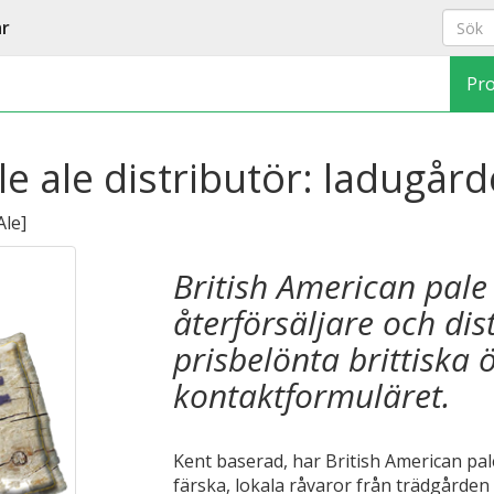
ar
Pr
le ale distributör: ladugår
Ale
]
British American pale 
återförsäljare och dist
prisbelönta brittiska ö
kontaktformuläret.
Kent baserad, har British American pa
färska, lokala råvaror från trädgården