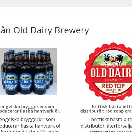
rån Old Dairy Brewery
engelska bryggerier som
brittisk bästa bitt
oducerar flaska hantverk öl.
distributör: röd topp cr
engelska bryggerier som
brittiskt bästa bitt
oducerar flaska hantverk öl
distributör: återförsälj