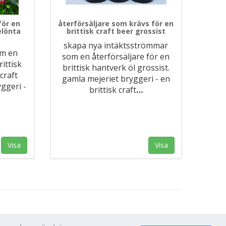
för en
återförsäljare som krävs för en
elönta
brittisk craft beer grossist
skapa nya intäktsströmmar
om en
som en återförsäljare för en
rittisk
brittisk hantverk öl grossist.
craft
gamla mejeriet bryggeri - en
ggeri -
brittisk craft
…
Visa
Visa