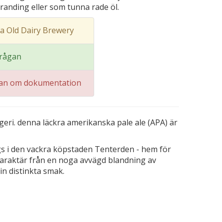
branding eller som tunna rade öl.
a Old Dairy Brewery
frågan
gan om dokumentation
geri. denna läckra amerikanska pale ale (APA) är
yggs i den vackra köpstaden Tenterden - hem för
ekaraktär från en noga avvägd blandning av
in distinkta smak.