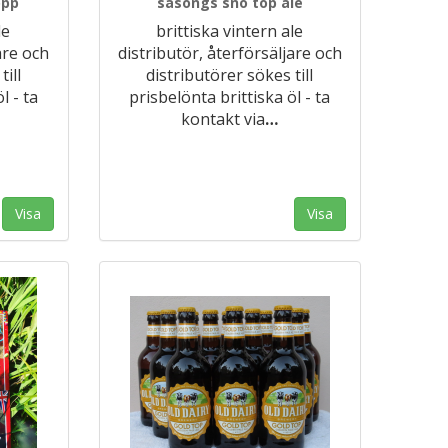
opp
säsongs snö top ale
le
brittiska vintern ale
are och
distributör, återförsäljare och
ill
distributörer sökes till
l - ta
prisbelönta brittiska öl - ta
kontakt via
…
Visa
Visa