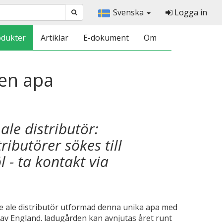
Svenska
Logga in
odukter
Artiklar
E-dokument
Om
den apa
ale distributör:
ributörer sökes till
l - ta kontakt via
le ale distributör utformad denna unika apa med
 av England. ladugården kan avnjutas året runt