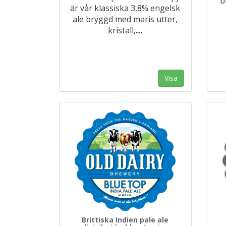
b
är vår klassiska 3,8% engelsk
ale bryggd med maris utter,
kristall,
…
Visa
Brittiska Indien pale ale