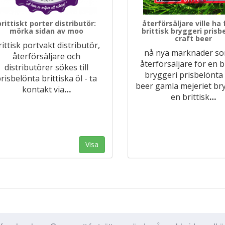
brittiskt porter distributör:
återförsäljare ville ha 
mörka sidan av moo
brittisk bryggeri prisb
craft beer
rittisk portvakt distributör,
nå nya marknader s
återförsäljare och
återförsäljare för en b
distributörer sökes till
bryggeri prisbelönta 
risbelönta brittiska öl - ta
beer gamla mejeriet bry
kontakt via
…
en brittisk
…
Visa