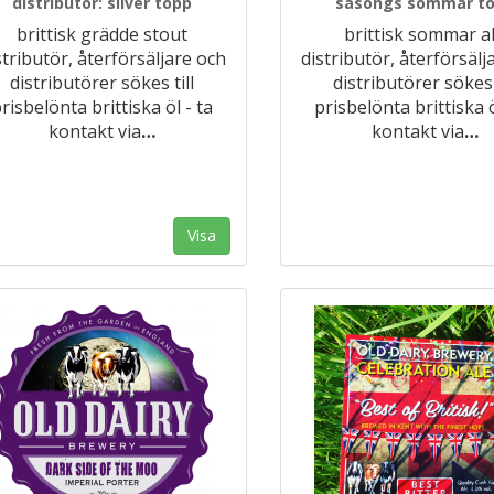
distributör: silver topp
säsongs sommar t
brittisk grädde stout
brittisk sommar a
stributör, återförsäljare och
distributör, återförsälj
distributörer sökes till
distributörer sökes t
risbelönta brittiska öl - ta
prisbelönta brittiska ö
kontakt via
…
kontakt via
…
Visa