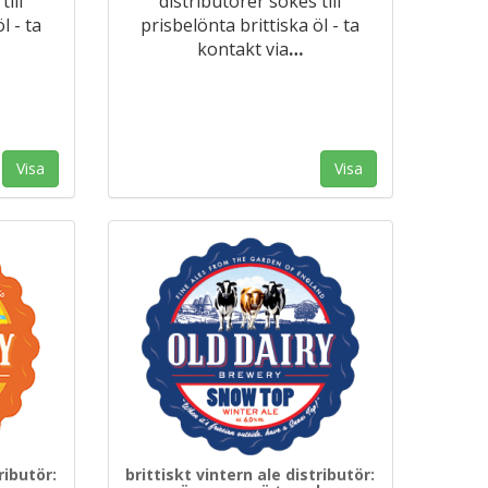
ill
distributörer sökes till
l - ta
prisbelönta brittiska öl - ta
kontakt via
…
Visa
Visa
ributör:
brittiskt vintern ale distributör: