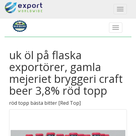
Toggl
naviga
uk öl på flaska
exportörer, gamla
mejeriet bryggeri craft
beer 3,8% röd topp
röd topp bästa bitter
[
Red Top
]