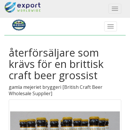
Toggl
naviga
återförsäljare som
krävs för en brittisk
craft beer grossist
gamla mejeriet bryggeri
[
British Craft Beer
Wholesale Supplier
]