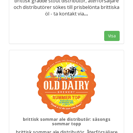
brittisk grädde stout distributör, återförsäljare
och distributörer sökes till prisbelönta brittiska
öl - ta kontakt via
…
Visa
brittisk sommar ale distributör: säsongs
sommar topp
brittisk sommar ale distributör, återförsäljare