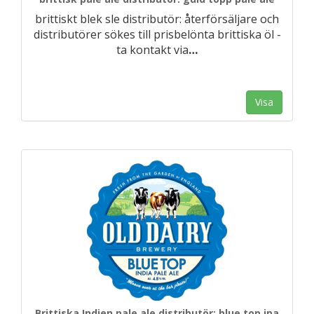
brittiskt blek sle distributör: återförsäljare och
distributörer sökes till prisbelönta brittiska öl -
ta kontakt via
…
Visa
Brittiska Indien pale ale distributör: blue top ipa