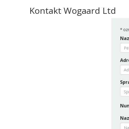
Kontakt Wogaard Ltd
*
ozn
Naz
Adr
Spr
Num
Naz