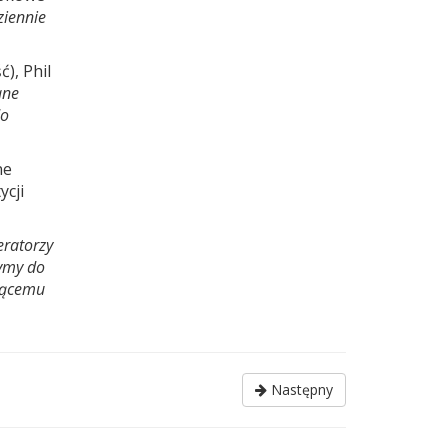
ziennie
), Phil
ane
do
ne
ycji
eratorzy
żymy do
ającemu
Następny