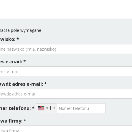
acza pole wymagane
wisko: *
es e-mail: *
awdź adres e-mail: *
er telefonu: *
+1
wa firmy: *