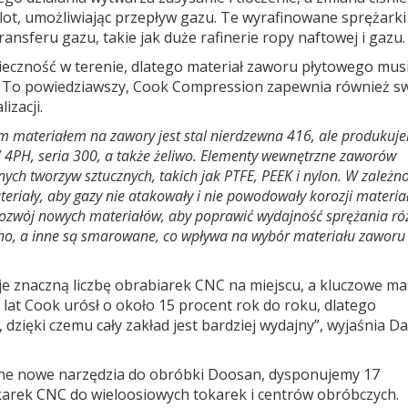
ot, umożliwiając przepływ gazu. Te wyrafinowane sprężarki
sferu gazu, takie jak duże rafinerie ropy naftowej i gazu.
eczność w terenie, dlatego materiał zaworu płytowego mus
. To powiedziawszy, Cook Compression zapewnia również s
izacji.
 materiałem na zawory jest stal nierdzewna 416, ale produkuj
/ 4PH, seria 300, a także żeliwo. Elementy wewnętrzne zaworów
nych tworzyw sztucznych, takich jak PTFE, PEEK i nylon. W zależn
teriały, aby gazy nie atakowały i nie powodowały korozji materiał
rozwój nowych materiałów, aby poprawić wydajność sprężania ró
cho, a inne są smarowane, co wpływa na wybór materiału zaworu
je znaczną liczbę obrabiarek CNC na miejscu, a kluczowe m
 lat Cook urósł o około 15 procent rok do roku, dlatego
zięki czemu cały zakład jest bardziej wydajny”, wyjaśnia Da
ane nowe narzędzia do obróbki Doosan, dysponujemy 17
arek CNC do wieloosiowych tokarek i centrów obróbczych.