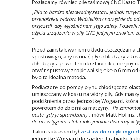
Posiadamy również piłę taśmową CNC Kasto Twi
„Piła to bardzo niezawodny zestaw. Jednak zużyw
przenośniku wiórów. Widzieliśmy narzędzie do o
przyszedł, aby wyjaśnić nam jego zalety. Pozwoli
użycia urządzenia w piły CNC. Jedynym znakiem za
”
Przed zainstalowaniem układu oszczędzania ch
spustowego, aby usunąć płyn chłodzący z kosza
chłodzący z powrotem do zbiornika, miejmy nad
otwór spustowy znajdował się około 6 mm od d
była to idealna metoda.
Podłączony do pompy płynu chłodzącego elasty
umieszczany w koszu na wióry piły. Gdy masz
podciśnienia przez jednostkę Wogaard, która 
powrotem do zbiornika maszyny.
„Po zamontow
puste, gdy je sprawdzamy”,
mówi Matt Hollins.
„
do raz w tygodniu lub maksymalnie dwa razy w tyg
Takim sukcesem był
zestaw do recyklingu c
jednostkę Wogaard do każdej obrabiarki. Je