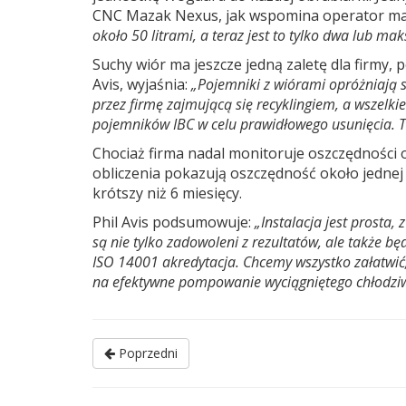
CNC Mazak Nexus, jak wspomina operator mas
około 50 litrami, a teraz jest to tylko dwa lub mak
Suchy wiór ma jeszcze jedną zaletę dla firmy,
Avis, wyjaśnia:
„Pojemniki z wiórami opróżniają si
przez firmę zajmującą się recyklingiem, a wszel
pojemników IBC w celu prawidłowego usunięcia. T
Chociaż firma nadal monitoruje oszczędności 
obliczenia pokazują oszczędność około jednej b
krótszy niż 6 miesięcy.
Phil Avis podsumowuje:
„Instalacja jest prosta
są nie tylko zadowoleni z rezultatów, ale także 
ISO 14001 akredytacja. Chcemy wszystko załatwi
na efektywne pompowanie wyciągniętego chłodziwa
Poprzedni