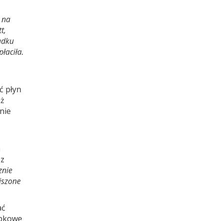
 na
t,
adku
łaciła.
ć płyn
aż
nie
a
 z
znie
ejszone
ać
óbkowe