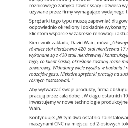
różnicowego zamyka zawór ssący i otwiera wyl
używane przez firmy wymagające wydajnego tran
Sprężarki tego typu muszą zapewniać długowi
odpowiednio określony i dokładnie wykonany
klientom wsparcie w zakresie renowacji i aktual
Kierownik zakładu, David Wain, mówi:
„Głównym
również stal nierdzewna 420, stal nierdzewna 17 
wykonane są z 420 stali nierdzewnej i konstrukcyj
tego, co klient ściska, określone zostaną różne ma
zaworowej. Wkładamy wiele wysiłku w badania i 
rodzajów gazu. Niektóre sprężarki pracują na su
różnych zastosowań. ”
Aby wytwarzać swoje produkty, firma obsługu
pracują przez całą dobę. „W ciągu ostatnich 10
inwestujemy w nowe technologie produkcyjne, d
Wain.
Kontynuuje: „W tym dwa ostatnio zainstalow
maszynami CNC na miejscu, od 2-osiowych tok