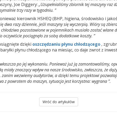
zyny, Joe Diggery:
„Uzupełnialiśmy zbiornik tej maszyny raz d
symalnie trzy razy w tygodniu. ”
 ponieważ kierownik HSHEQ (BHP, higiena, środowisko i jakość
ę dwa razy dziennie, jeśli maszyny się wyczerpią. Wióry są zbier
kie chłodziwo pozostawione w pojemnikach musiało zostać wlane 
o oczywiście pociągnęło za sobą dodatkowe koszty. ”
osiągnięte dzięki
oszczędzaniu płynu chłodzącego
, zgrub
aryłki płynu chłodzącego na miesiąc, co daje zwrot z inwest
, zwłaszcza po jej wykonaniu. Ponieważ już ją zamontowaliśmy, op
będą miały znaczący wpływ na nasze środowisko, zwłaszcza, że dą
ć, zanim wezwiemy audytorów, a dzięki temu projektowi pozwal
 z powrotem do maszyn, sytuacja jest korzystna: wygrana ”.
Wróć do artykułów