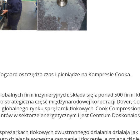
gaard oszczędza czas i pieniądze na Kompresie Cooka.
obalnych firm inżynieryjnych; składa się z ponad 500 firm, k
ko strategiczna część międzynarodowej korporacji Dover, C
 globalnego rynku sprężarek tłokowych. Cook Compression
ientów w sektorze energetycznym i jest Centrum Doskonałoś
rężarkach tłokowych dwustronnego działania działają jak
 działania wytwarza zasysanie i tłoczenie, a zmiana ciśnie