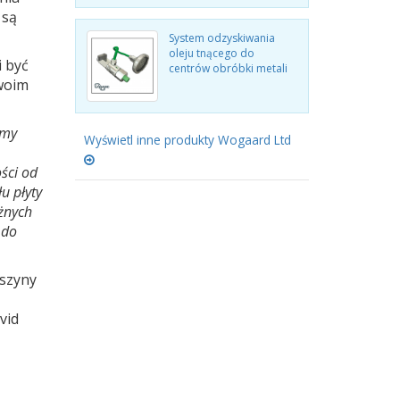
 są
System odzyskiwania
oleju tnącego do
i być
centrów obróbki metali
woim
emy
Wyświetl inne produkty Wogaard Ltd
ości od
u płyty
żnych
 do
aszyny
vid