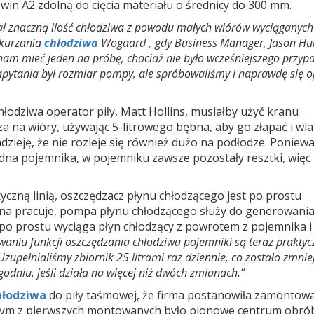
n A2 zdolną do cięcia materiału o średnicy do 300 mm.
ał znaczną ilość chłodziwa z powodu małych wiórów wyciąganych
dkurzania
chłodziwa
Wogaard
,
gdy Business Manager, Jason Hut
ł nam mieć jeden na próbę, chociaż nie było wcześniejszego przyp
pytania był rozmiar pompy, ale spróbowaliśmy i naprawdę się op
łodziwa operator piły, Matt Hollins, musiałby użyć kranu
 na wióry, używając 5-litrowego bębna, aby go złapać i wla
zieję, że nie rozleje się również dużo na podłodze. Poniew
na pojemnika, w pojemniku zawsze pozostały resztki, więc 
czną linią, oszczędzacz płynu chłodzącego jest po prostu
yna pracuje, pompa płynu chłodzącego służy do generowani
po prostu wyciąga płyn chłodzący z powrotem z pojemnika i
aniu funkcji oszczędzania chłodziwa pojemniki są teraz praktyc
Uzupełnialiśmy zbiornik 25 litrami raz dziennie, co zostało zmni
odniu, jeśli działa na więcej niż dwóch zmianach.”
hłodziwa
do piły taśmowej, że firma postanowiła zamontow
dnym z pierwszych montowanych było pionowe centrum obr