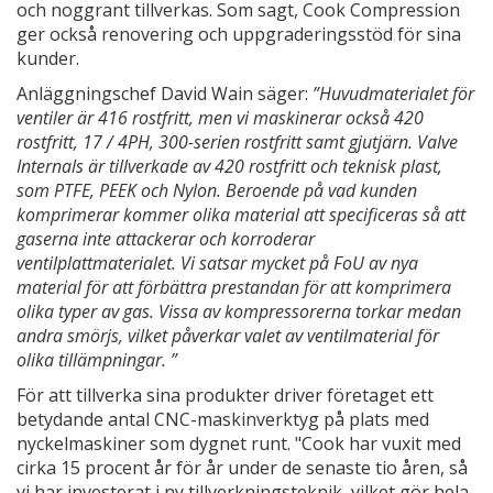
och noggrant tillverkas. Som sagt, Cook Compression
ger också renovering och uppgraderingsstöd för sina
kunder.
Anläggningschef David Wain säger:
”Huvudmaterialet för
ventiler är 416 rostfritt, men vi maskinerar också 420
rostfritt, 17 / 4PH, 300-serien rostfritt samt gjutjärn. Valve
Internals är tillverkade av 420 rostfritt och teknisk plast,
som PTFE, PEEK och Nylon. Beroende på vad kunden
komprimerar kommer olika material att specificeras så att
gaserna inte attackerar och korroderar
ventilplattmaterialet. Vi satsar mycket på FoU av nya
material för att förbättra prestandan för att komprimera
olika typer av gas. Vissa av kompressorerna torkar medan
andra smörjs, vilket påverkar valet av ventilmaterial för
olika tillämpningar. ”
För att tillverka sina produkter driver företaget ett
betydande antal CNC-maskinverktyg på plats med
nyckelmaskiner som dygnet runt. "Cook har vuxit med
cirka 15 procent år för år under de senaste tio åren, så
vi har investerat i ny tillverkningsteknik, vilket gör hela