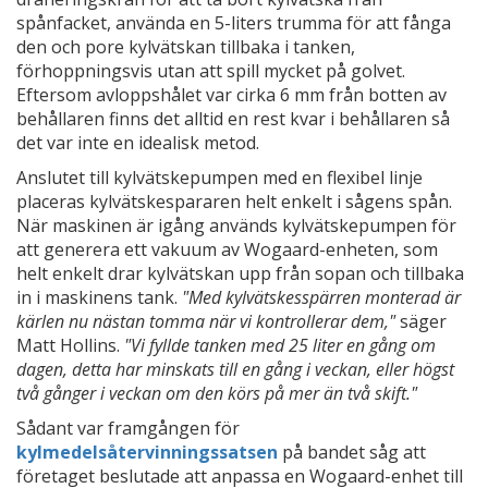
spånfacket, använda en 5-liters trumma för att fånga
den och pore kylvätskan tillbaka i tanken,
förhoppningsvis utan att spill mycket på golvet.
Eftersom avloppshålet var cirka 6 mm från botten av
behållaren finns det alltid en rest kvar i behållaren så
det var inte en idealisk metod.
Anslutet till kylvätskepumpen med en flexibel linje
placeras kylvätskespararen helt enkelt i sågens spån.
När maskinen är igång används kylvätskepumpen för
att generera ett vakuum av Wogaard-enheten, som
helt enkelt drar kylvätskan upp från sopan och tillbaka
in i maskinens tank.
"Med kylvätskesspärren monterad är
kärlen nu nästan tomma när vi kontrollerar dem,"
säger
Matt Hollins.
"Vi fyllde tanken med 25 liter en gång om
dagen, detta har minskats till en gång i veckan, eller högst
två gånger i veckan om den körs på mer än två skift."
Sådant var framgången för
kylmedelsåtervinningssatsen
på bandet såg att
företaget beslutade att anpassa en Wogaard-enhet till