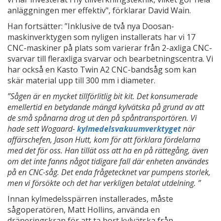
anläggningen mer effektiv", förklarar David Wain.
Han fortsätter: ”Inklusive de två nya Doosan-
maskinverktygen som nyligen installerats har vi 17
CNC-maskiner på plats som varierar från 2-axliga CNC-
svarvar till fleraxliga svarvar och bearbetningscentra. Vi
har också en Kasto Twin A2 CNC-bandsåg som kan
skär material upp till 300 mm i diameter.
”Sågen är en mycket tillförlitlig bit kit. Det konsumerade
emellertid en betydande mängd kylvätska på grund av att
de små spånarna drog ut den på spåntransportören. Vi
hade sett Wogaard-
kylmedelsvakuumverktyget
när
affärschefen, Jason Hutt, kom för att förklara fördelarna
med det för oss. Han tillät oss att ha en på rättegång, även
om det inte fanns något tidigare fall där enheten användes
på en CNC-såg. Det enda frågetecknet var pumpens storlek,
men vi försökte och det har verkligen betalat utdelning. ”
Innan kylmedelsspärren installerades, måste
sågoperatören, Matt Hollins, använda en
dräneringskran för att ta bort kylvätska från