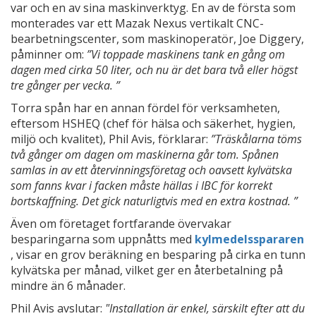
var och en av sina maskinverktyg. En av de första som
monterades var ett Mazak Nexus vertikalt CNC-
bearbetningscenter, som maskinoperatör, Joe Diggery,
påminner om:
”Vi toppade maskinens tank en gång om
dagen med cirka 50 liter, och nu är det bara två eller högst
tre gånger per vecka. ”
Torra spån har en annan fördel för verksamheten,
eftersom HSHEQ (chef för hälsa och säkerhet, hygien,
miljö och kvalitet), Phil Avis, förklarar:
”Träskålarna töms
två gånger om dagen om maskinerna går tom. Spånen
samlas in av ett återvinningsföretag och oavsett kylvätska
som fanns kvar i facken måste hällas i IBC för korrekt
bortskaffning. Det gick naturligtvis med en extra kostnad. ”
Även om företaget fortfarande övervakar
besparingarna som uppnåtts med
kylmedelsspararen
, visar en grov beräkning en besparing på cirka en tunn
kylvätska per månad, vilket ger en återbetalning på
mindre än 6 månader.
Phil Avis avslutar:
"Installation är enkel, särskilt efter att du