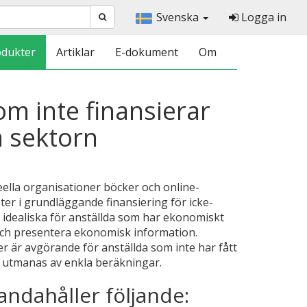
Svenska
Logga in
odukter
Artiklar
E-dokument
Om
om inte finansierar
a sektorn
eella organisationer böcker och online-
er i grundläggande finansiering för icke-
r idealiska för anställda som har ekonomiskt
och presentera ekonomisk information.
är avgörande för anställda som inte har fått
h utmanas av enkla beräkningar.
andahåller följande: