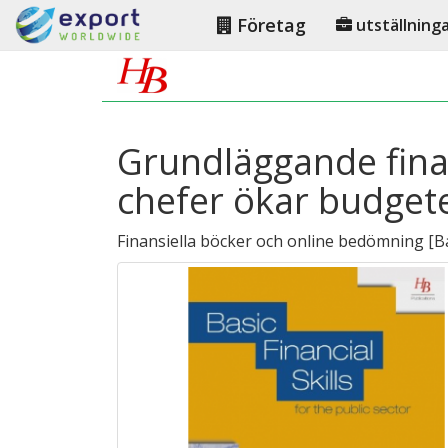
Företag
utställning
Grundläggande finan
chefer ökar budgete
Finansiella böcker och online bedömning
[
B