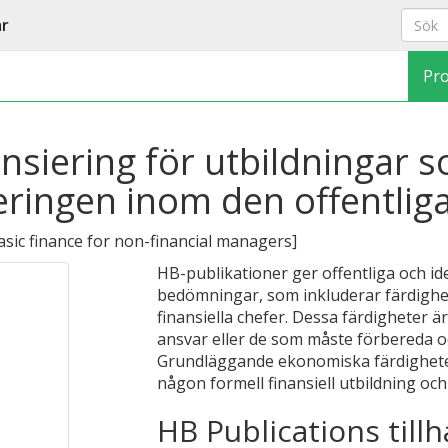
ar
Pr
siering för utbildningar s
ringen inom den offentlig
asic finance for non-financial managers
]
HB-publikationer ger offentliga och id
bedömningar, som inkluderar färdighet
finansiella chefer. Dessa färdigheter ä
ansvar eller de som måste förbereda 
Grundläggande ekonomiska färdigheter 
någon formell finansiell utbildning oc
HB Publications tillh