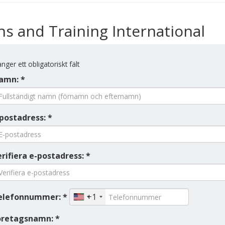
ns and Training International
nger ett obligatoriskt fält
amn: *
postadress: *
rifiera e-postadress: *
elefonnummer: *
+1
öretagsnamn: *