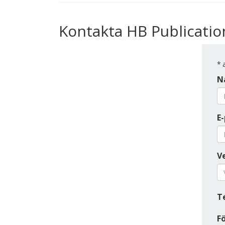
Kontakta HB Publicatio
*
a
N
E-
Ve
T
F