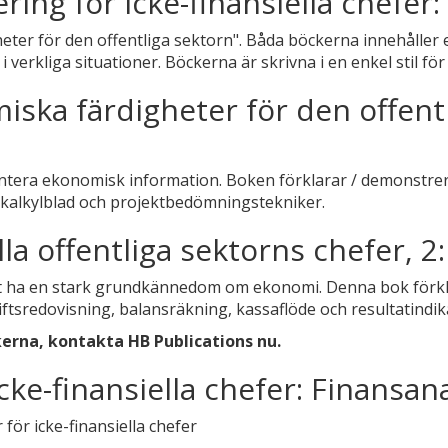
ing för icke-finansiella chefer:
heter för den offentliga sektorn". Båda böckerna innehåller
 verkliga situationer. Böckerna är skrivna i en enkel stil för 
ka färdigheter för den offentli
entera ekonomisk information. Boken förklarar / demonstre
h kalkylblad och projektbedömningstekniker.
lla offentliga sektorns chefer, 2
 att ha en stark grundkännedom om ekonomi. Denna bok förkl
iftsredovisning, balansräkning, kassaflöde och resultatindik
erna, kontakta HB Publications nu.
cke-finansiella chefer: Finansan
för icke-finansiella chefer