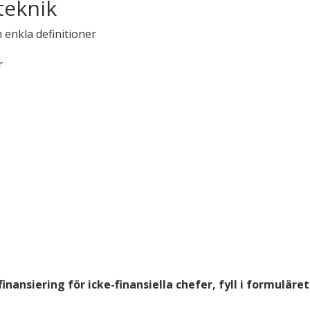
teknik
enkla definitioner
r
ansiering för icke-finansiella chefer, fyll i formuläre