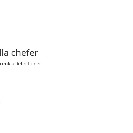
lla chefer
enkla definitioner
r