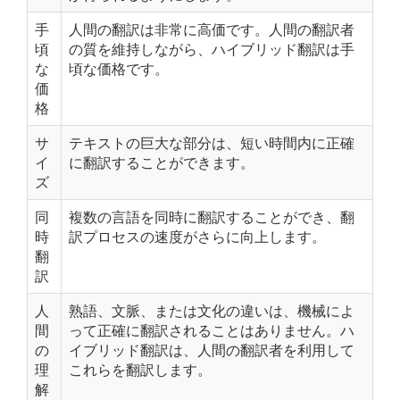
手
人間の翻訳は非常に高価です。人間の翻訳者
頃
の質を維持しながら、ハイブリッド翻訳は手
な
頃な価格です。
価
格
サ
テキストの巨大な部分は、短い時間内に正確
イ
に翻訳することができます。
ズ
同
複数の言語を同時に翻訳することができ、翻
時
訳プロセスの速度がさらに向上します。
翻
訳
人
熟語、文脈、または文化の違いは、機械によ
間
って正確に翻訳されることはありません。ハ
の
イブリッド翻訳は、人間の翻訳者を利用して
理
これらを翻訳します。
解