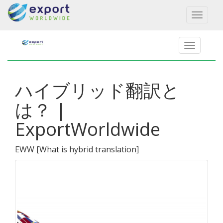
Toggl
naviga
ハイブリッド翻訳と
は？ |
ExportWorldwide
EWW
[
What is hybrid translation
]